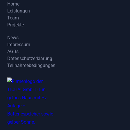
Home
Leistungen
Home
Team
Leistungen
Projekte
Team
Projekte
News
Impressum
News
AGBs
Impressum
Datenschutzerklärung
AGBs
Teilnahmebedingungen
Datenschutzerklärung
Teilnahmebedingungen