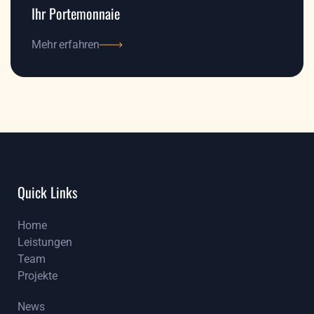
Ihr Portemonnaie
Mehr erfahren
Mehr erfahren
Quick Links
Home
Leistungen
Home
Team
Leistungen
Projekte
Team
Projekte
News