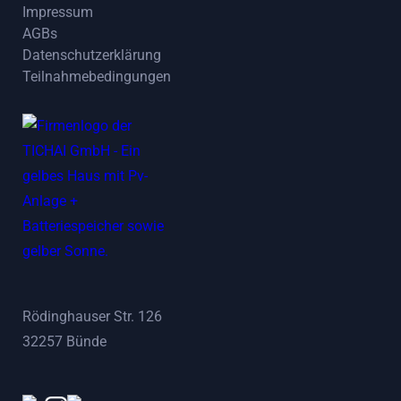
Impressum
News
AGBs
Impressum
Datenschutzerklärung
AGBs
Teilnahmebedingungen
Datenschutzerklärung
Teilnahmebedingungen
Rödinghauser Str. 126
32257 Bünde