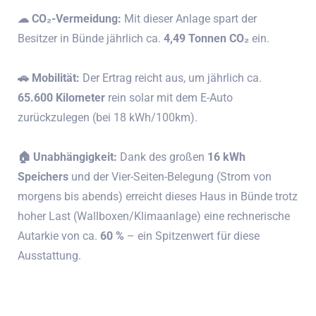
☁︎ CO₂-Vermeidung:
Mit dieser Anlage spart der
Besitzer in Bünde jährlich ca.
4,49 Tonnen CO₂
ein.
🚗︎ Mobilität:
Der Ertrag reicht aus, um jährlich ca.
65.600 Kilometer
rein solar mit dem E-Auto
zurückzulegen (bei 18 kWh/100km).
🏠︎ Unabhängigkeit:
Dank des großen
16 kWh
Speichers
und der Vier-Seiten-Belegung (Strom von
morgens bis abends) erreicht dieses Haus in Bünde trotz
hoher Last (Wallboxen/Klimaanlage) eine rechnerische
Autarkie von ca.
60 %
– ein Spitzenwert für diese
Ausstattung.