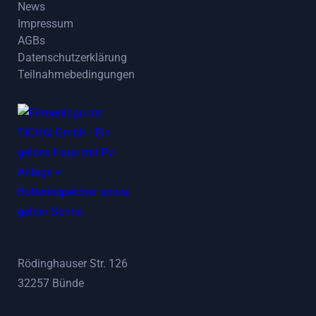
News
Impressum
News
AGBs
Impressum
Datenschutzerklärung
AGBs
Teilnahmebedingungen
Datenschutzerklärung
Teilnahmebedingungen
Rödinghauser Str. 126
32257 Bünde