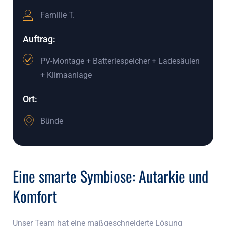
Familie T.
Auftrag:
PV-Montage + Batteriespeicher + Ladesäulen
+ Klimaanlage
Ort:
Bünde
Eine smarte Symbiose: Autarkie und
Komfort
Unser Team hat eine maßgeschneiderte Lösung