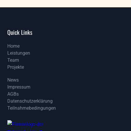
Quick Links
Home
Leistungen
Home
Team
Leistungen
Projekte
Team
Projekte
News
Impressum
News
AGBs
Impressum
Datenschutzerklärung
AGBs
Teilnahmebedingungen
Datenschutzerklärung
Teilnahmebedingungen