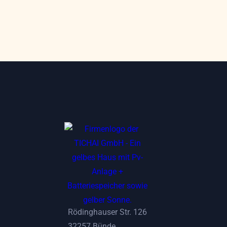
Rödinghauser Str. 126
32257 Bünde