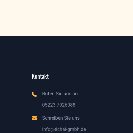
Kontakt
Rufen Sie uns an
05223 7926088
05223 7926088
Schreiben Sie uns
info@tichai-gmbh.de